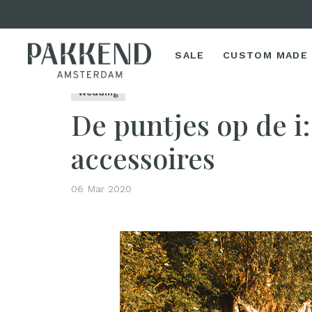
SALE
CUSTOM MADE
Home
De puntjes op de i: tips voor de beste access
Wedding
De puntjes op de i:
accessoires
06 Mar 2020