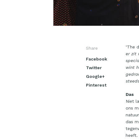
‘The d
Share
er zit
Facebook
specia
wint h
Twitter
gedraa
Google+
steed
Pinterest
Das
Niet l
ons ma
natuur
das me
tegenw
heeft.