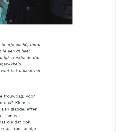
beetje cliché, maar
 je een al heel
rlijk trends: de das
ingewikkeld
 wint het pochet het
 de trouwdag. Voor
e das? Kleur is
r. Een gladde, effen
at zien we
das die dat ook
een das met beetje