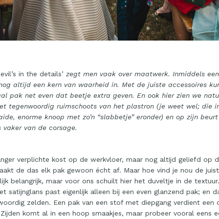
evil’s in the details’
zegt men vaak over maatwerk. Inmiddels een 
 nog altijd een kern van waarheid in. Met de juiste accessoires kun
al pak net even dat beetje extra geven. En ook hier zien we natuu
et tegenwoordig ruimschoots van het plastron (je weet wel; die 
ide, enorme knoop met zo’n “slabbetje” eronder) en op zijn beurt
s vaker van de corsage.
anger verplichte kost op de werkvloer, maar nog altijd geliefd op
akt de das elk pak gewoon écht af. Maar hoe vind je nou de juist
lijk belangrijk, maar voor ons schuilt hier het duveltje in de textuu
t satijnglans past eigenlijk alleen bij een even glanzend pak; en d
oordig zelden. Een pak van een stof met diepgang verdient een 
 Zijden komt al in een hoop smaakjes, maar probeer vooral eens 