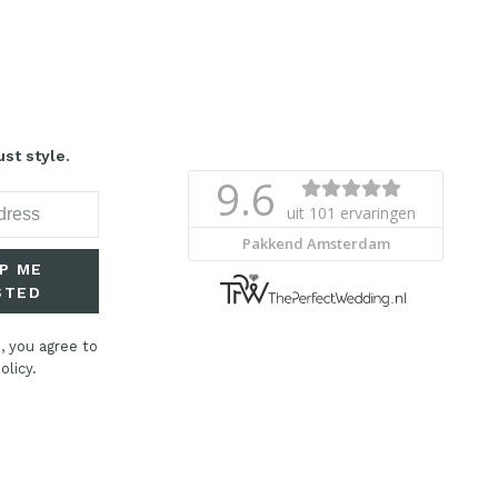
st style.
P ME
STED
, you agree to
olicy.