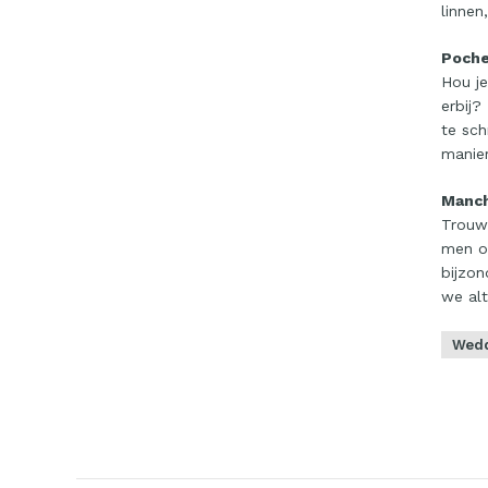
linnen
Poch
Hou je
erbij?
te sch
manier
Manc
Trouwe
men oo
bijzo
we alt
Wedd