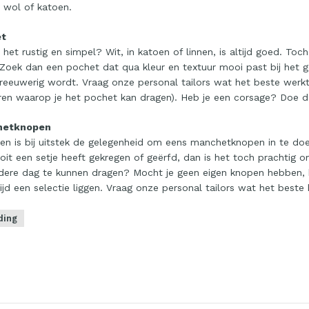
, wol of katoen.
et
 het rustig en simpel? Wit, in katoen of linnen, is altijd goed. Toch
 Zoek dan een pochet dat qua kleur en textuur mooi past bij het 
reeuwerig wordt. Vraag onze personal tailors wat het beste werkt
en waarop je het pochet kan dragen). Heb je een corsage? Doe d
hetknopen
n is bij uitstek de gelegenheid om eens manchetknopen in te doe
it een setje heeft gekregen of geërfd, dan is het toch prachtig
ndere dag te kunnen dragen? Mocht je geen eigen knopen hebben
ijd een selectie liggen. Vraag onze personal tailors wat het beste b
ing