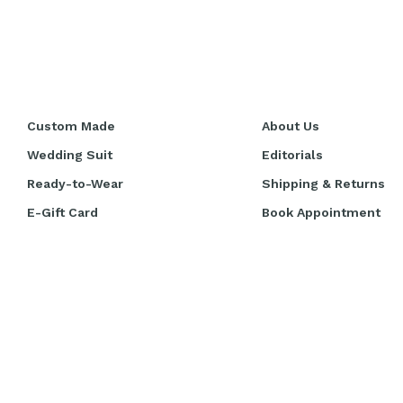
Custom Made
About Us
Wedding Suit
Editorials
Ready-to-Wear
Shipping & Returns
E-Gift Card
Book Appointment