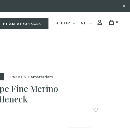
0
€ EUR
NL
PLAN AFSPRAAK
PAKKEND Amsterdam
%
pe Fine Merino
tleneck