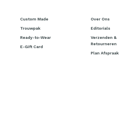
Custom Made
Over Ons
Trouwpak
Editorials
Ready-to-Wear
Verzenden &
Retourneren
E-Gift Card
Plan Afspraak
© Copyright 2026 PAKKEND Amsterdam
- Powered by
Light