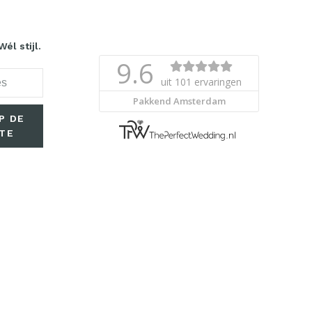
él stijl.
P DE
TE
elden, ga
t ons