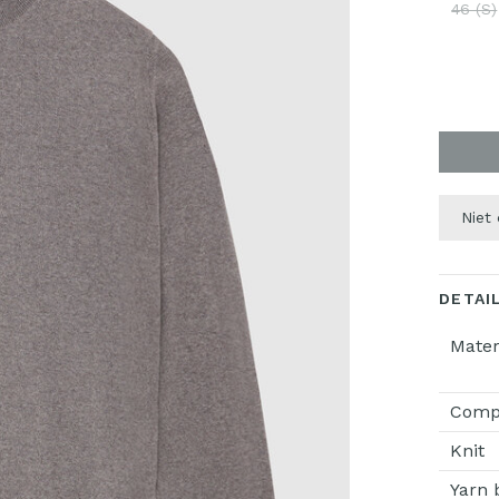
46 (S)
Niet
DETAI
Mater
Compo
Knit
Yarn 