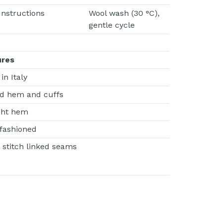
Instructions
Wool wash (30 °C),
gentle cycle
ures
in Italy
d hem and cuffs
ght hem
 fashioned
 stitch linked seams