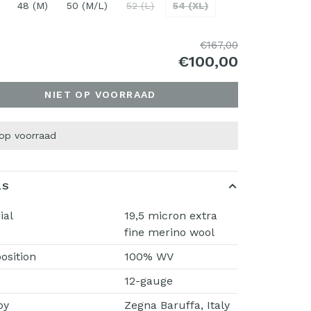
48 (M)
50 (M/L)
52 (L)
54 (XL)
€167,00
€100,00
NIET OP VOORRAAD
 op voorraad
LS
ial
19,5 micron extra
fine merino wool
sition
100% WV
12-gauge
by
Zegna Baruffa, Italy