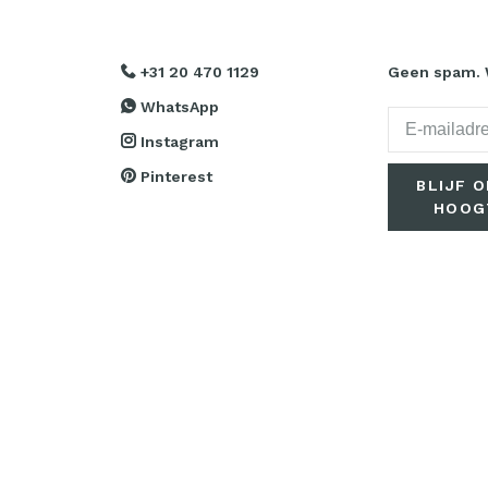
+31 20 470 1129
Geen spam. W
WhatsApp
Instagram
Pinterest
BLIJF O
HOOG
Door aan te m
je akkoord me
privacybeleid.
speed