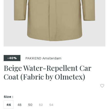
PAKKEND Amsterdam
-40%
Beige Water-Repellent Car
Coat (Fabric by Olmetex)
Size :
46
48
50
52
54