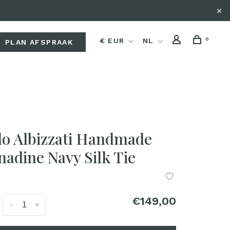
0
€ EUR
NL
PLAN AFSPRAAK
lo Albizzati Handmade
nadine Navy Silk Tie
€149,00
:
-
+